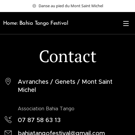
Danse au pied du Mont Saint Michel
Home: Bahia Tango Festival
Contact
Avranches / Genets / Mont Saint
Michel
Association Bahia Tango
07 87 58 63 13
bahiatangofestival@gmail.com