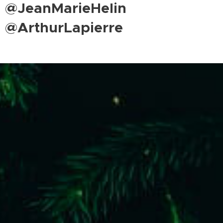
@JeanMarieHelin
@ArthurLapierre