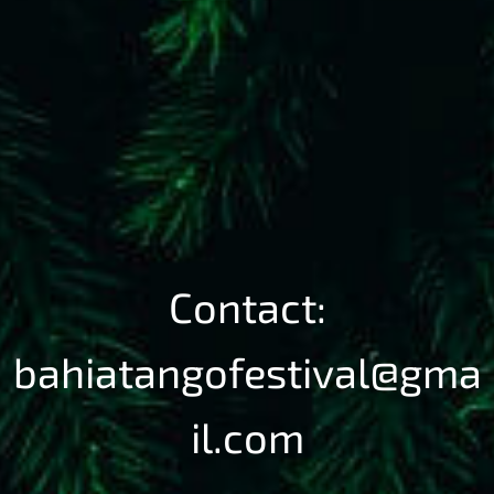
Contact:
bahiatangofestival@gma
il.com